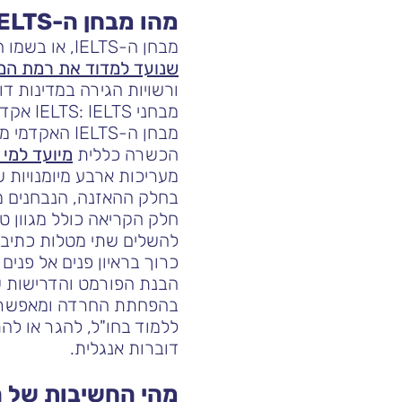
מהו מבחן ה-IELTS?
מבחן ה-IELTS, או בשמו המלא International English Language Testing System, הוא
שנועד למדוד את רמת המי
ורשויות הגירה במדינות דו
מבחני IELTS: IELTS אקדמי ו-IELTS הכשרה כללית.
הכשרה כללית
מיועד למי
מעריכות ארבע מיומנויות ש
בחלק ההאזנה, הנבחנים מק
חלק הקריאה כולל מגוון ט
להשלים שתי מטלות כתיבה 
כרוך בראיון פנים אל פנים
בהפחתת החרדה ומאפשרת 
דוברות אנגלית.
מהי החשיבות של הכנה