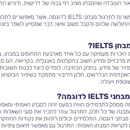
אור העובדה שהמבחן מציב רף גבוה של דרישות, ודורש התמ
בנוסף, בקורסים ניתנת אפשרות לתרגול מבחני IELTS לדוגמ
החולשה שלהם ולקבל משוב אישי, דבר שמסייע לשפר ביצועי
IELT?
בחן IELTS כוללת היכרות מעמיקה עם כל אחד מארבעת התחומים במב
ות מרכזיים ומידע חשוב בהקלטות באנגלית. בקריאה, הם 
היר של מידע. בחלק הכתיבה, לומדים כיצד לבנות תשובות מ
 האקדמית הנדרשים. חלק הדיבור מתמקד בשיפור הביטחון
טפת ויעילה.
I לדוגמה?
בחני IELTS לדוגמה מספק לתלמידים חוויה כמעט זהה למבחן האמיתי ו
מבנה של כל חלק. התרגול עוזר להכיר את סוגי השאלות ו
בחני דוגמה, התלמידים יכולים לזהות את נקודות החוזק
לקראת המבחן האמיתי. התרגול גם מאפשר תיאום ציפיות 