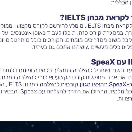
 הכללית.
ראת מבחן IELTS?
כדי להתחיל את הכנתכם לקראת מבחן IELTS, מומלץ להירשם לקו
דרך. במסגרת קורס כזה, תוכלו לעבוד באופן אינטנסיבי על 
בל משוב ממדריכים מומחים. הקורסים כוללים תרגולים יומ
קים כלים מעשיים שישרתו אתכם גם בעתיד.
בחן IELTS היא צעד חשוב שמוביל להצלחה בתהליך הלמידה ופותח דל
ה. אם אתם מחפשים קורס מקצועי ואיכותי להצלחה במבחן, 
סים להצלחה
במבחן
מנוסים ומותאמים אישית לכל
ויות.