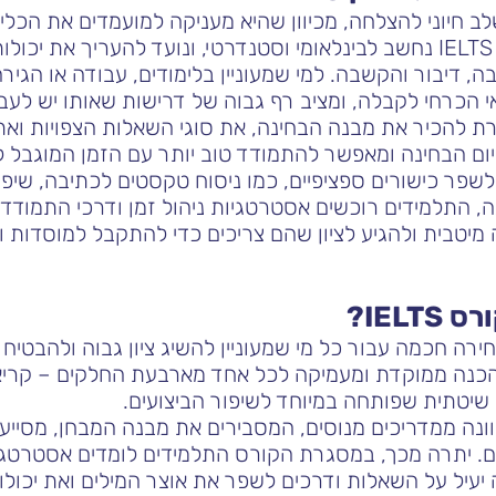
בחן IELTS היא שלב חיוני להצלחה, מכיוון שהיא מעניקה למועמדים א
המבחן באופן מיטבי. מבחן IELTS נחשב לבינלאומי וסטנדרטי, ונועד להערי
, דיבור והקשבה. למי שמעוניין בלימודים, עבודה או הגיר
י הכרחי לקבלה, ומציב רף גבוה של דרישות שאותו יש לעב
 להכיר את מבנה הבחינה, את סוגי השאלות הצפויות ואת
ם הבחינה ומאפשר להתמודד טוב יותר עם הזמן המוגבל ל
פר כישורים ספציפיים, כמו ניסוח טקסטים לכתיבה, שיפ
 התלמידים רוכשים אסטרטגיות ניהול זמן ודרכי התמודד
 מיטבית ולהגיע לציון שהם צריכים כדי להתקבל למוסדות ו
IEL?
ורס IELTS היא בחירה חכמה עבור כל מי שמעוניין להשיג ציון גבוה ולה
 הכנה ממוקדת ומעמיקה לכל אחד מארבעת החלקים – קריאה
שיטתית שפותחה במיוחד לשיפור הביצועים.
מקבלים הכוונה ממדריכים מנוסים, המסבירים את מבנה המבחן, מס
נים. יתרה מכך, במסגרת הקורס התלמידים לומדים אסטרטגי
יעיל על השאלות ודרכים לשפר את אוצר המילים ואת יכולות