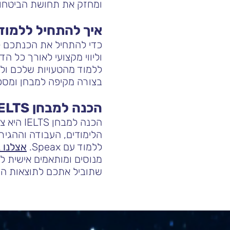
ומחזק את תחושת הביטחון
איך להתחיל ללמוד לק
וליווי מקצועי לאורך כל ה
ללמוד מהטעויות שלכם ולק
בצורה מקיפה למבחן ומספ
הכנה למבחן IELTS עם SpeaX
הכנה למ
הלימודים, העבודה וההגיר
ללמוד עם Speax.
אצלנו ב-SpeaX תמצאו מגוון קור
שתוביל אתכם לתוצאות הרצ