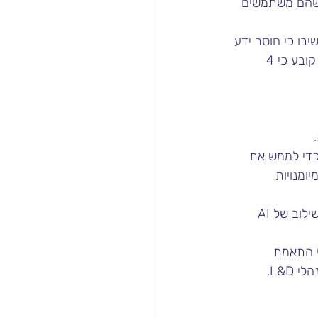
בכלי בינה מלאכותית הוא הסיבה העיקרית והדו״ח של Linkedin Workplace Learning קובע כי 4 
ומנויות 
מחקרים מראים שעובדי משרד מקדישים שליש מזמנם לעבודות אדמיניסטרטיביות, כך ששילוב של AI 
י התאמת 
L&D.