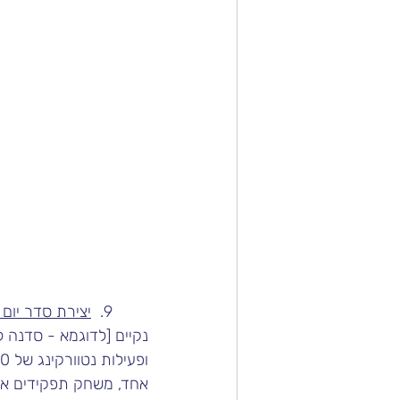
	9.  
יצירת סדר יום 
נקיים [לדוגמא - סדנה לצוות המכירות
ופעילות נטוורקינג של 20 דקות אחר הצהריים. הסדנה תכלול [לדוגמא - שלושה] מפגשים: [מפגש אימון 
אחד, משחק תפקידים אחד 