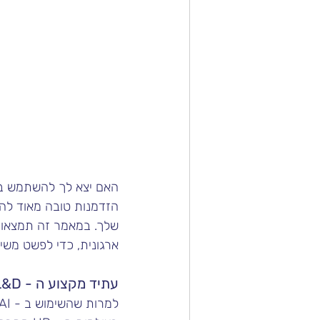
ארגונית, כדי לפשט משי
עתיד מקצוע ה - L&D
למרות שהשימוש ב - AI גנרטיבי בהדרכה ארגונית הפך פופולרי רק לאחרונה, האימוץ של טכנולוגיה זו 