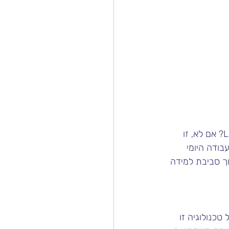
האם יצא לך להשתמש בכלי AI כמו ChatGPT כדי להקל על העבודה שלך כמנהל.ת L&D? אם לא, זו 
 על עומס העבודה היומי 
 את הפוטנציאל של מנגנון AI גנרטיבי בתוך סביבת למידה 