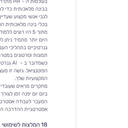
בעולמות ה - HR מתרחש במהירות. בסקר שנערך לאחרונה, 1 מכל 4 ארגונים מדווחים שהם משתמשים 
בבינה מלאכותית כדי לתמו
לגבי אנשי מקצוע שעדיין לא מש
מתוך 5 היו רוצים ללמוד כיצד למנף בינה מלאכותית בחייהם המקצועיים.
גנרטיביים בתהליכי העבו
תמונות וסרטונים במטרה
כשמדובר ב -  AI גנרטיבי, המפתח טמון בשאלת השאלות הנכונות ובהפעלת היצירתיות כדי לממש את 
הפוטנציאל. גישה זו מעצ
המקצועיות שלך.
ביום יום יפנה זמן לצורך
המעבר לעבודה אסטרטגית
אסטרטגיית ההדרכה הארגו
18 המלצות לשימושי ChatGPT לקידום הלמידה הארגונית