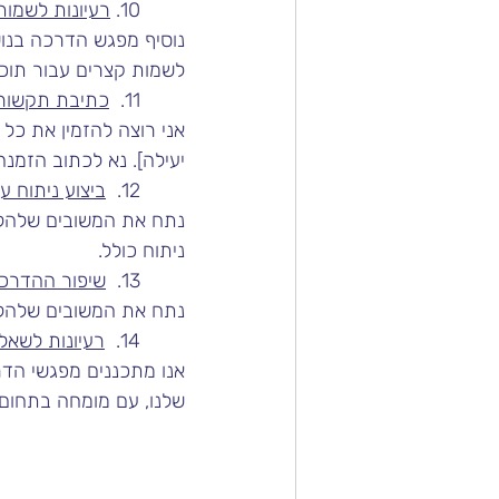
	10. 
רעיונות לשמות
נוסיף מפגש הדרכה בנושא [
לשמות קצרים עבור תוכנ
	11.  
כתיבת תקשור
אני רוצה להזמין את כל
יעילה]. נא לכתוב הזמנה
	12.  
ביצוע ניתוח ע
נתח את המשובים שלהלן 
ניתוח כולל.
	13.  
שיפור ההדרכה
נתח את המשובים שלהלן 
	14.  
רעיונות לשא
אנו מתכננים מפגשי הדרכ
שלנו, עם מומחה בתחום