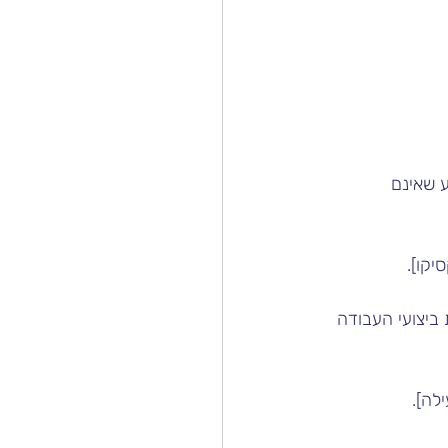
 שאינם 
קו].