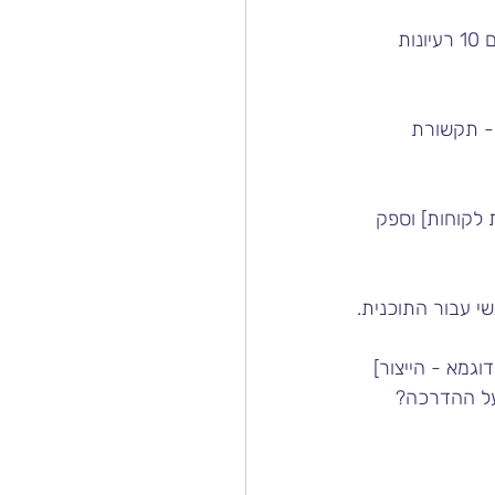
 
- תקשורת 
לקוחות] וספק 
י עבור התוכנית.
גמא - הייצור] 
על ההדרכה?