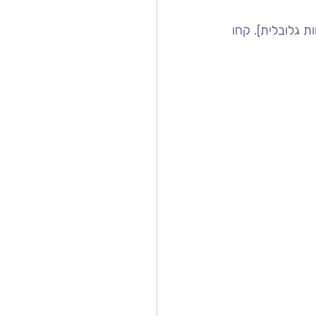
ת גלובלית]. קחו 