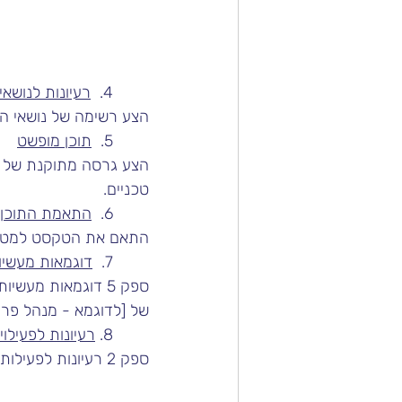
	4.  
רעיונות לנושאי
הצע רשימה של נושאי הד
	5.  
תוכן מופשט
הצע גרסה מתוקנת של [ד
טכניים.
	6.  
התאמת התוכן
התאם את הטקסט למטה ל
	7.  
דוגמאות מעשיו
ספק 5 דוגמאות מעשיות לפעילויות יומיומיות של [לדוגמא - אימון שפה] היכולות לשפר את ביצועי העבודה
של [לדוגמא - מנהל פרוי
	8. 
רעיונות לפעילוי
ספק 2 רעיונות לפעילות חימום רלוונטיות ל [דוגמא - אימון מנהיגות אישי] על [הקשבה פעילה].