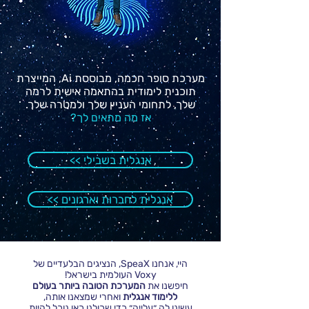
מערכת סופר חכמה, מבוססת Ai, המייצרת
תוכנית לימודית בהתאמה אישית לרמה
שלך, לתחומי העניין שלך ולמטרה שלך.
אז מה מתאים לך?
<< אנגלית בשבילי
<< אנגלית לחברות וארגונים
היי, אנחנו SpeaX, הנציגים הבלעדיים של
Voxy העולמית בישראל!
חיפשנו את
המערכת הטובה ביותר בעולם
ללימוד אנגלית
ואחרי שמצאנו אותה,
עשינו לה ״עלייה״ כדי שכולנו כאן נוכל להיות