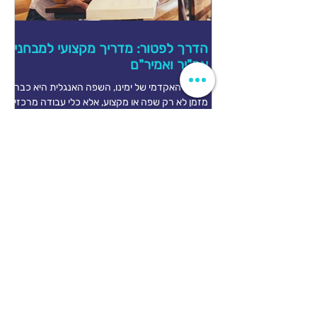
הדרך לפטור: מדריך מקצועי למבחני
אמ"יר ואמיר"ם
בעולם האקדמי של ימינו, השפה האנגלית היא כבר
מזמן לא רק שפה או מקצוע, אלא כלי עבודה מרכזי.
בין אם מדובר בקריאת מאמרים מחקריים או בגישה
למאגרי מידע בינלאומיים, השליטה בשפה האנגלית
היא תנאי הכרחי להצלחה. נקודת הפתיחה של כל
סטודנט בישראל נקבעת על פי מבחני המיון
באנגלית: אמ"יר או אמיר"ם. מהם מבחני המיון?
מטרת המבחנים (אמ"יר - בכתב יד, אמיר"ם -
ממוחשב ואדפטיבי) היא לסווג את הסטודנטים
לרמות לימוד. הציון נע בטווח שבין 50 ל-150, כאשר
השאיפה היא להשיג ציון של 134 ומעלה, המעניק
את ה"פטו