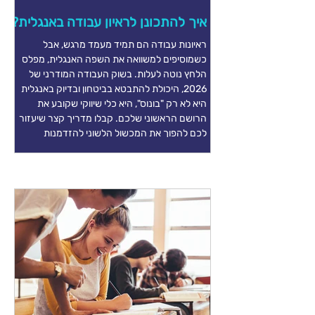
איך להתכונן לראיון עבודה באנגלית?
ראיונות עבודה הם תמיד מעמד מרגש, אבל
כשמוסיפים למשוואה את השפה האנגלית, מפלס
הלחץ נוטה לעלות. בשוק העבודה המודרני של
2026, היכולת להתבטא בביטחון ובדיוק באנגלית
היא לא רק "בונוס", היא כלי שיווקי שקובע את
הרושם הראשוני שלכם. קבלו מדריך קצר שיעזור
לכם להפוך את המכשול הלשוני להזדמנות
להצליח! ראיון עבודה באנגלית: כך תעברו את זה
בביטחון: 1. הכינו מראש את ה "Elevator Pitch"
שלכם השאלה הראשונה כמעט תמיד תהיה "Tell
me about yourself" אל תדקלמו את קורות
החיים, הכינו מראש פסקה ממוק